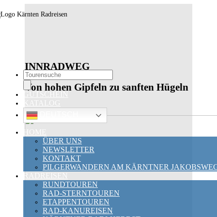
INNRADWEG
Touren
search
Von hohen Gipfeln zu sanften Hügeln
GUTSCHEIN
KATALOG
DEUTSCH
HOME
ÜBER UNS
NEWSLETTER
KONTAKT
PILGERWANDERN AM KÄRNTNER JAKOBSWE
RADREISEN
RUNDTOUREN
RAD-STERNTOUREN
ETAPPENTOUREN
RAD-KANUREISEN