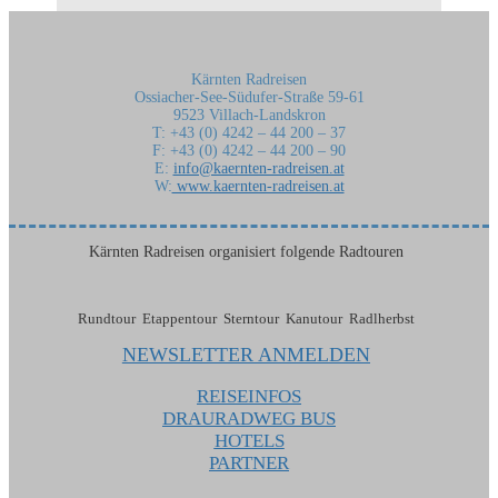
Kärnten Radreisen
Ossiacher-See-Südufer-Straße 59-61
9523 Villach-Landskron
T: +43 (0) 4242 – 44 200 – 37
F: +43 (0) 4242 – 44 200 – 90
E:
info@kaernten-radreisen.at
W:
www.kaernten-radreisen.at
Kärnten Radreisen organisiert folgende Radtouren
Rundtour Etappentour Sterntour Kanutour Radlherbst
NEWSLETTER ANMELDEN
REISEINFOS
DRAURADWEG BUS
HOTELS
PARTNER