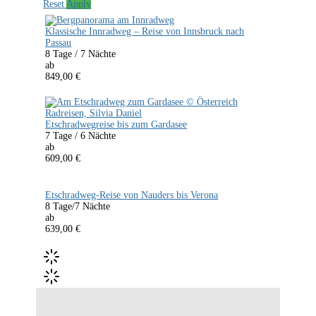
Reset
Apply
Klassische Innradweg – Reise von Innsbruck nach
Passau
8 Tage / 7 Nächte
ab
849,00
€
Buchen
Etschradwegreise bis zum Gardasee
7 Tage / 6 Nächte
ab
609,00
€
Buchen
Etschradweg-Reise von Nauders bis Verona
8 Tage/7 Nächte
ab
639,00
€
Buchen