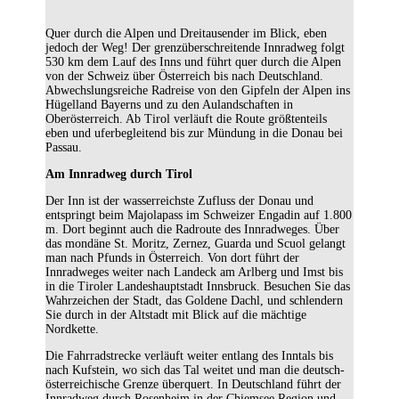
Quer durch die Alpen und Dreitausender im Blick, eben
jedoch der Weg! Der grenzüberschreitende Innradweg folgt
530 km dem Lauf des Inns und führt quer durch die Alpen
von der Schweiz über Österreich bis nach Deutschland.
Abwechslungsreiche Radreise von den Gipfeln der Alpen ins
Hügelland Bayerns und zu den Aulandschaften in
Oberösterreich. Ab Tirol verläuft die Route größtenteils
eben und uferbegleitend bis zur Mündung in die Donau bei
Passau.
Am Innradweg durch Tirol
Der Inn ist der wasserreichste Zufluss der Donau und
entspringt beim Majolapass im Schweizer Engadin auf 1.800
m. Dort beginnt auch die Radroute des Innradweges. Über
das mondäne St. Moritz, Zernez, Guarda und Scuol gelangt
man nach Pfunds in Österreich. Von dort führt der
Innradweges weiter nach Landeck am Arlberg und Imst bis
in die Tiroler Landeshauptstadt Innsbruck. Besuchen Sie das
Wahrzeichen der Stadt, das Goldene Dachl, und schlendern
Sie durch in der Altstadt mit Blick auf die mächtige
Nordkette.
Die Fahrradstrecke verläuft weiter entlang des Inntals bis
nach Kufstein, wo sich das Tal weitet und man die deutsch-
österreichische Grenze überquert. In Deutschland führt der
Innradweg durch Rosenheim in der Chiemsee Region und