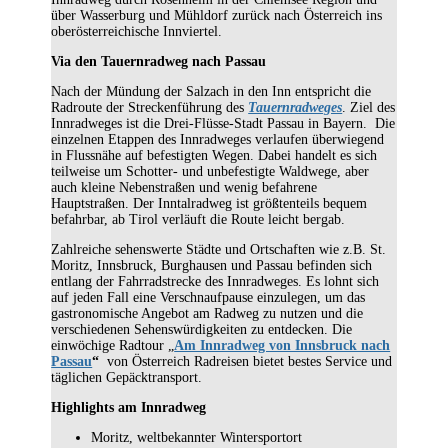
über Wasserburg und Mühldorf zurück nach Österreich ins
oberösterreichische Innviertel.
Via den Tauernradweg nach Passau
Nach der Mündung der Salzach in den Inn entspricht die
Radroute der Streckenführung des
Tauernradweges
. Ziel des
Innradweges ist die Drei-Flüsse-Stadt Passau in Bayern. Die
einzelnen Etappen des Innradweges verlaufen überwiegend
in Flussnähe auf befestigten Wegen. Dabei handelt es sich
teilweise um Schotter- und unbefestigte Waldwege, aber
auch kleine Nebenstraßen und wenig befahrene
Hauptstraßen. Der Inntalradweg ist größtenteils bequem
befahrbar, ab Tirol verläuft die Route leicht bergab.
Zahlreiche sehenswerte Städte und Ortschaften wie z.B. St.
Moritz, Innsbruck, Burghausen und Passau befinden sich
entlang der Fahrradstrecke des Innradweges. Es lohnt sich
auf jeden Fall eine Verschnaufpause einzulegen, um das
gastronomische Angebot am Radweg zu nutzen und die
verschiedenen Sehenswürdigkeiten zu entdecken. Die
einwöchige Radtour „
Am Innradweg von Innsbruck nach
Passau
“
von Österreich Radreisen bietet bestes Service und
täglichen Gepäcktransport.
Highlights am Innradweg
Moritz, weltbekannter Wintersportort