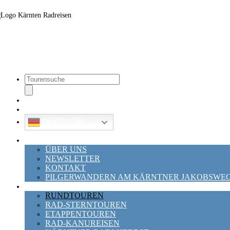
Touren
search
GUTSCHEIN
KATALOG
DEUTSCH
HOME
ÜBER UNS
NEWSLETTER
KONTAKT
PILGERWANDERN AM KÄRNTNER JAKOBSWE
RADREISEN
RUNDTOUREN
RAD-STERNTOUREN
ETAPPENTOUREN
RAD-KANUREISEN