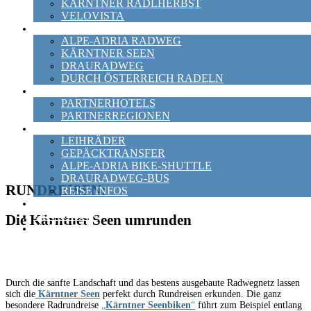
KÄRNTNER RADLHERBST
ENDLICH RAUS IN DIE NATUR
VELOVISTA
RADWEGE
MIT DEM FAHRRAD ERLEBEN
ALPE-ADRIA RADWEG
KÄRNTNER SEEN
DRAURADWEG
DURCH ÖSTERREICH RADELN
PARTNER
PARTNERHOTELS
PARTNERREGIONEN
SERVICES
LEIHRÄDER
GEPÄCKTRANSFER
ALPE-ADRIA BIKE-SHUTTLE
DRAURADWEG-BUS
RUNDREISEN:
REISE INFOS
NEWS
GUTSCHEIN
Die Kärntner Seen umrunden
KATALOG
Durch die sanfte Landschaft und das bestens ausgebaute Radwegnetz lassen
sich die
Kärntner Seen
perfekt durch Rundreisen erkunden. Die ganz
besondere Radrundreise
„
Kärntner Seenbiken
“
führt zum Beispiel entlang