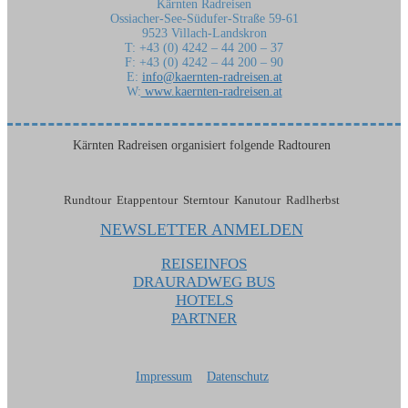
Kärnten Radreisen
Ossiacher-See-Südufer-Straße 59-61
9523 Villach-Landskron
T: +43 (0) 4242 – 44 200 – 37
F: +43 (0) 4242 – 44 200 – 90
E:
info@kaernten-radreisen.at
W:
www.kaernten-radreisen.at
Kärnten Radreisen organisiert folgende Radtouren
Rundtour Etappentour Sterntour Kanutour Radlherbst
NEWSLETTER ANMELDEN
REISEINFOS
DRAURADWEG BUS
HOTELS
PARTNER
Impressum
Datenschutz