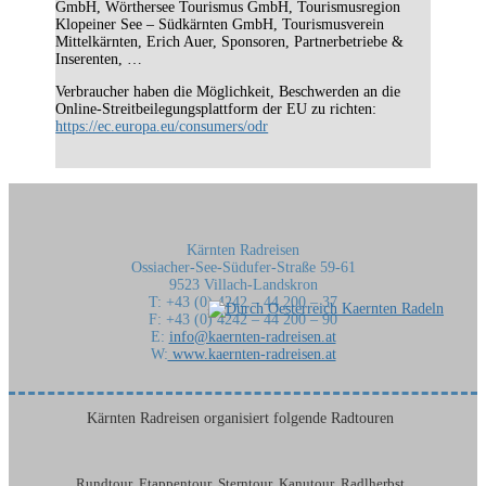
GmbH, Wörthersee Tourismus GmbH, Tourismusregion
Klopeiner See – Südkärnten GmbH, Tourismusverein
Mittelkärnten, Erich Auer, Sponsoren, Partnerbetriebe &
Inserenten, …
Verbraucher haben die Möglichkeit, Beschwerden an die
Online-Streitbeilegungsplattform der EU zu richten:
https://ec.europa.eu/consumers/odr
Kärnten Radreisen
Ossiacher-See-Südufer-Straße 59-61
9523 Villach-Landskron
T: +43 (0) 4242 – 44 200 – 37
F: +43 (0) 4242 – 44 200 – 90
E:
info@kaernten-radreisen.at
W:
www.kaernten-radreisen.at
Kärnten Radreisen organisiert folgende Radtouren
Rundtour Etappentour Sterntour Kanutour Radlherbst