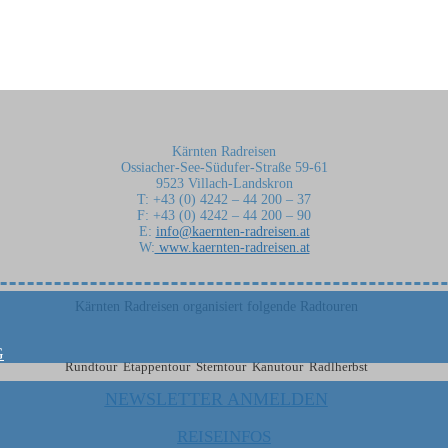
Kärnten Radreisen
Ossiacher-See-Südufer-Straße 59-61
9523 Villach-Landskron
T: +43 (0) 4242 – 44 200 – 37
F: +43 (0) 4242 – 44 200 – 90
E:
info@kaernten-radreisen.at
W:
www.kaernten-radreisen.at
Kärnten Radreisen organisiert folgende Radtouren
G
Rundtour Etappentour Sterntour Kanutour Radlherbst
NEWSLETTER ANMELDEN
REISEINFOS