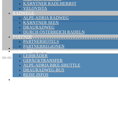
KÄRNTNER RADLHERBST
VELOVISTA
RADWEGE
ALPE-ADRIA RADWEG
KÄRNTNER SEEN
DRAURADWEG
DURCH ÖSTERREICH RADELN
PARTNER
PARTNERHOTELS
PARTNERREGIONEN
Facebook
SERVICES
LEIHRÄDER
GEPÄCKTRANSFER
ALPE-ADRIA BIKE-SHUTTLE
DRAURADWEG-BUS
REISE INFOS
NEWS