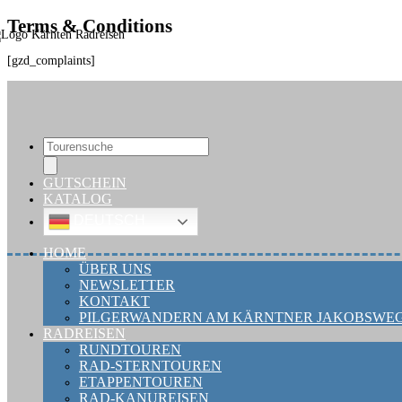
Terms & Conditions
[gzd_complaints]
Touren
search
GUTSCHEIN
KATALOG
DEUTSCH
HOME
ÜBER UNS
NEWSLETTER
KONTAKT
PILGERWANDERN AM KÄRNTNER JAKOBSWE
RADREISEN
RUNDTOUREN
RAD-STERNTOUREN
ETAPPENTOUREN
RAD-KANUREISEN